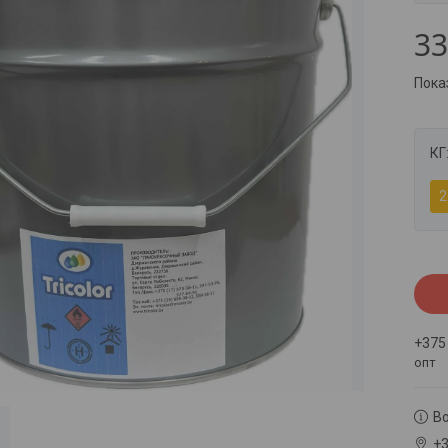
33
Пока
КГ
2
+375
опт
В
+