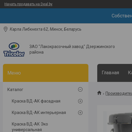
Начать продавать на Deal.by
Собствен
Карла Либкнехта 62, Минск, Беларусь
ЗАО "Лакокрасочный завод" Дзержинского
района
Главная
К
Каталог
Производител
Краска ВД-АК фасадная
Краска ВД-АК интерьерная
Краска ВД-АК Эко
универсальная