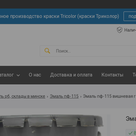
ное производство краски Tricolor (краски Триколор)
по
Нали
аталог
О нас
Доставка и оплата
Контакты
Т
ь рб, склады в минске
Эмаль пф-115
Эмаль пф-115 вишневая го
Эма