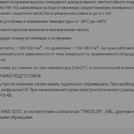
вает получение высоко глянцевого декоративного светостойкого пок
ли ПФ-115, нанесенных на подготовленную загрунтованную поверхност
раняет защитные свойства в умеренном климате до 4-х лет.
и устойчива к изменению температуры от -50°С до +60°С
 многократная влажная и механическая чистка
ердую пленку устойчивую к истиранию
2
2
металлу — 100-130 г/м
; - по древесине — 150-180 г/м
- на один рабочий
зменяться в зависимости от типа поверхности, применяемого оборуд
ров.
ания до степени «3» при температуре (20
±
2)
°
С, и относительной влажно
ЧНАЯ ПОДГОТОВКА:
у при ее наличии, затем эмаль тщательно перемешать. При необх
, нефрасом С4. При нанесении методом электростатического рас
РЭ-4В.
6465-2023 , в соответствии с каталогом "TRICOLOR" , RAL, другими
ными образцами.