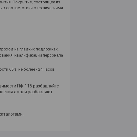
рытия. Покрытие, состоящее из
ь
в соответствии с техническими
 проход на гладких подложках.
ования, квалификации персонала
сти 65%, не более - 24 часов.
одимости ПФ-115 разбавляйте
пыления эмали разбавляют
 каталогами,