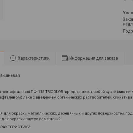
Законом не предусмотрен возврат и обмен данного товара
надл
Подр
Характеристики
Информация для заказа
 Вишневая
я пентафталевая ПФ-115
TRICOLOR
представляют собой суспензию пиг
афталевом) лаке с введением органических растворителей, сиккатива
я для окраски металлических, деревянных и других поверхностей, 
 для окраски внутри помещений.
АРАКТЕРИСТИКИ: