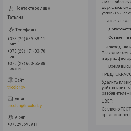
Эмаль обеспечи
двух слоев эма
условиями, сох
Татьяна
Пленка эмал
-
Допускается
-
Создает тв
-
+375 (29) 559-58-11
опт
Расход - по 
-
+375 (29) 171-33-78
Расход может и
опт
и других факто
+375 (29) 603-65-88
Время высых
-
розница
ПРЕДПОКРАСО
Удалить пленк
tricolor.by
уайт-спиритом
разбавителем 
ЦВЕТ:
tricolor@tricolor.by
Согласно ГОСТ 
предоставлен
+375295595811