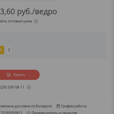
3,60
руб.
/ведро
зать оптовые цены
:
5
2
Купить
 (29) 559-58-11
озможна доставка по Беларуси
График работы
375295595811
Производитель и гарантия